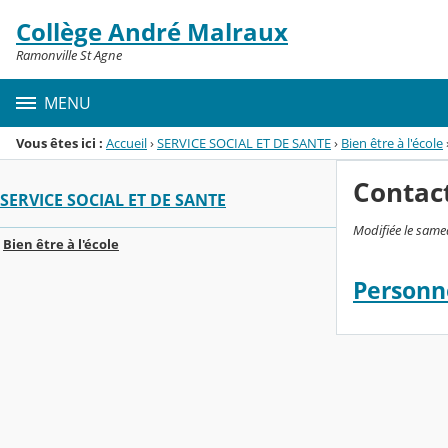
Panneau de gestion des cookies
Collège André Malraux
Menu de la rubrique
Contenu
Ramonville St Agne
MENU
Vous êtes ici :
Accueil
›
SERVICE SOCIAL ET DE SANTE
›
Bien être à l'école
Contac
SERVICE SOCIAL ET DE SANTE
Modifiée le sam
Bien être à l'école
Personn