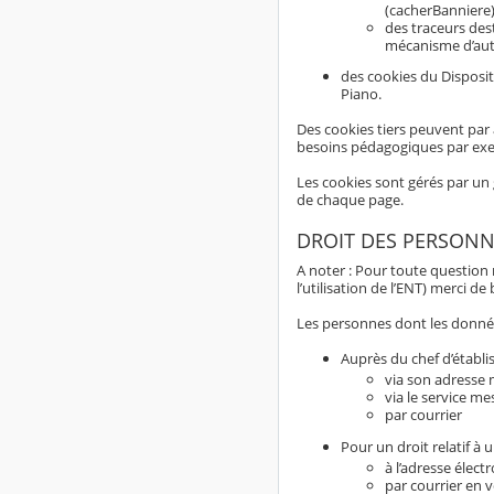
(cacherBanniere)
des traceurs dest
mécanisme d’aut
des cookies du Disposit
Piano.
Des cookies tiers peuvent par 
besoins pédagogiques par ex
Les cookies sont gérés par un 
de chaque page.
DROIT DES PERSONN
A noter : Pour toute question
l’utilisation de l’ENT) merci d
Les personnes dont les données
Auprès du chef d’établi
via son adresse m
via le service me
par courrier
Pour un droit relatif à
à l’adresse élect
par courrier en 