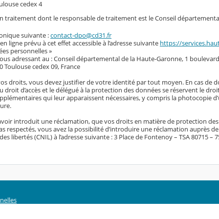
ulouse cedex 4
 un traitement dont le responsable de traitement est le Conseil départementa
ronique suivante :
contact-dpo@cd31.fr
 en ligne prévu à cet effet accessible à l’adresse suivante
https://services.hau
ées personnelles »
vous adressant au : Conseil départemental de la Haute-Garonne, 1 boulevard
0 Toulouse cedex 09, France
vos droits, vous devez justifier de votre identité par tout moyen. En cas de 
du droit d’accès et le délégué à la protection des données se réservent le dro
plémentaires qui leur apparaissent nécessaires, y compris la photocopie d’u
ure.
voir introduit une réclamation, que vos droits en matière de protection de
s respectés, vous avez la possibilité d’introduire une réclamation auprès d
des libertés (CNIL) à l’adresse suivante : 3 Place de Fontenoy – TSA 80715 – 
nelles