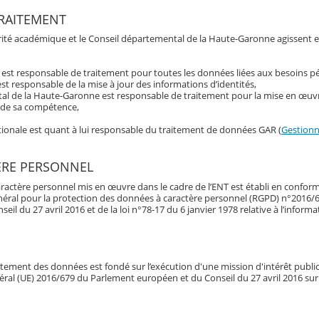
RAITEMENT
torité académique et le Conseil départemental de la Haute-Garonne agissent 
t est responsable de traitement pour toutes les données liées aux besoins 
st responsable de la mise à jour des informations d’identités,
al de la Haute-Garonne est responsable de traitement pour la mise en œuvr
s de sa compétence,
ationale est quant à lui responsable du traitement de données GAR (
Gestionna
ÈRE PERSONNEL
ractère personnel mis en œuvre dans le cadre de l’ENT est établi en conform
néral pour la protection des données à caractère personnel (RGPD) n°2016/
l du 27 avril 2016 et de la loi n°78-17 du 6 janvier 1978 relative à l’informa
raitement des données est fondé sur l’exécution d'une mission d'intérêt publi
énéral (UE) 2016/679 du Parlement européen et du Conseil du 27 avril 2016 sur