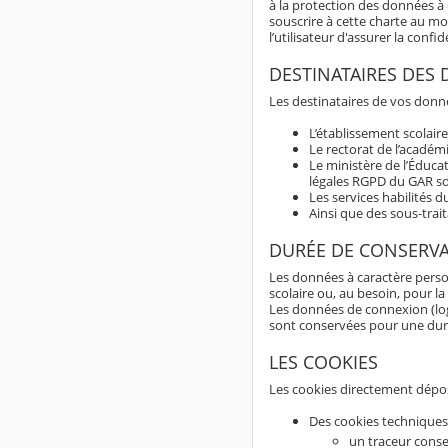
à la protection des données à c
souscrire à cette charte au m
l’utilisateur d'assurer la con
DESTINATAIRES DES
Les destinataires de vos donné
L’établissement scolaire
Le rectorat de l’académ
Le ministère de l’Éduca
légales RGPD du GAR son
Les services habilités 
Ainsi que des sous-trai
DURÉE DE CONSERV
Les données à caractère perso
scolaire ou, au besoin, pour la
Les données de connexion (logs
sont conservées pour une du
LES COOKIES
Les cookies directement dépos
Des cookies techniques
un traceur conse