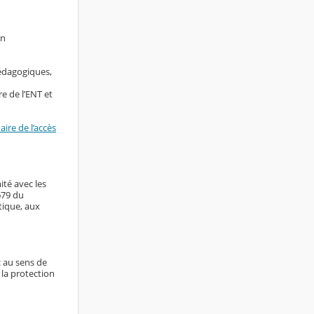
en
pédagogiques,
e de l’ENT et
ire de l’accès
ité avec les
679 du
tique, aux
c au sens de
 la protection