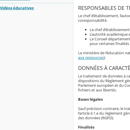
RESPONSABLES DE T
Vidéos éducatives
Le chef d’établissement, l’au
coresponsabilité.
Le chef d’établissemen
L’autorité académique e
Le Conseil département
pour certaines finalité
Le ministère de l’éducation n
aux ressources
).
DONNÉES À CARACT
Le traitement de données à ca
dispositions du Règlement gé
Parlement européen et du Consei
fichiers et aux libertés.
Bases légales
Sauf précision contraire, le t
l’article 6.1.e du règlement g
des données (RGPD).
Finalités