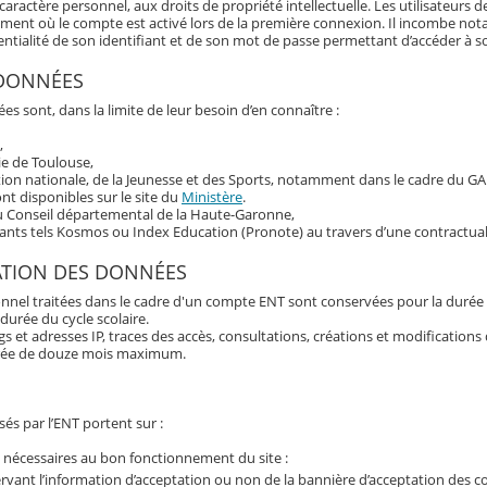
aractère personnel, aux droits de propriété intellectuelle. Les utilisateurs d
oment où le compte est activé lors de la première connexion. Il incombe n
fidentialité de son identifiant et de son mot de passe permettant d’accéder à 
 DONNÉES
es sont, dans la limite de leur besoin d’en connaître :
,
ie de Toulouse,
tion nationale, de la Jeunesse et des Sports, notamment dans le cadre du G
t disponibles sur le site du
Ministère
.
du Conseil départemental de la Haute-Garonne,
tants tels Kosmos ou Index Education (Pronote) au travers d’une contractual
ATION DES DONNÉES
nnel traitées dans le cadre d'un compte ENT sont conservées pour la durée 
 durée du cycle scolaire.
 et adresses IP, traces des accès, consultations, créations et modification
rée de douze mois maximum.
és par l’ENT portent sur :
 nécessaires au bon fonctionnement du site :
rvant l’information d’acceptation ou non de la bannière d’acceptation des c