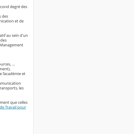
econd degré des
s des
nication et de
tif au sein d'un
 des
ng Management
ources, …
ment),
e l’académie et
ommunication
ransports, les
ement que celles
e Travail pour