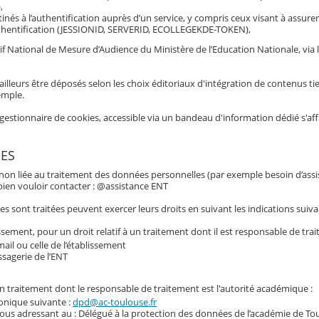
,
inés à l’authentification auprès d’un service, y compris ceux visant à assurer
hentification (JESSIONID, SERVERID, ECOLLEGEKDE-TOKEN),
if National de Mesure d’Audience du Ministère de l’Education Nationale, via 
ailleurs être déposés selon les choix éditoriaux d'intégration de contenus tie
emple.
gestionnaire de cookies, accessible via un bandeau d'information dédié s'af
ES
 non liée au traitement des données personnelles (par exemple besoin d’assi
e bien vouloir contacter : @assistance ENT
 sont traitées peuvent exercer leurs droits en suivant les indications suiva
ssement, pour un droit relatif à un traitement dont il est responsable de trai
ail ou celle de l’établissement
ssagerie de l’ENT
 un traitement dont le responsable de traitement est l'autorité académique :
ronique suivante :
dpd@ac-toulouse.fr
vous adressant au : Délégué à la protection des données de l’académie de To