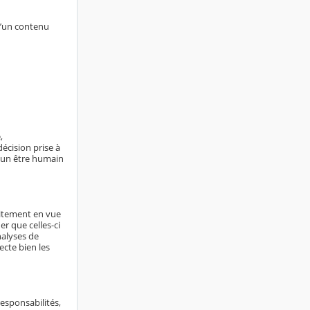
d’un contenu
,
écision prise à
ucun être humain
aitement en vue
er que celles-ci
nalyses de
ecte bien les
responsabilités,