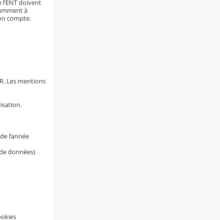
e l’ENT doivent
otamment à
son compte.
AR. Les mentions
isation.
de l’année
s de données)
ookies