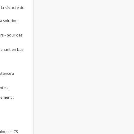
 la sécurité du
la solution
rs - pour des
fichant en bas
stance à
ntes :
tement :
ulouse - CS