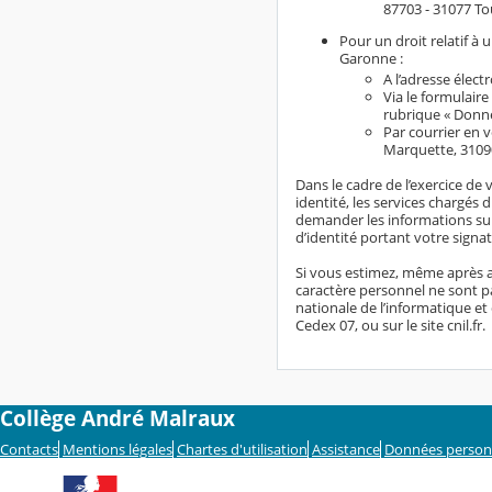
87703 - 31077 To
Pour un droit relatif à
Garonne :
A l’adresse élect
Via le formulaire
rubrique « Donn
Par courrier en 
Marquette, 3109
Dans le cadre de l’exercice de 
identité, les services chargés 
demander les informations sup
d’identité portant votre signat
Si vous estimez, même après a
caractère personnel ne sont pa
nationale de l’informatique et 
Cedex 07, ou sur le site cnil.fr.
Collège André Malraux
Contacts
Mentions légales
Chartes d'utilisation
Assistance
Données person