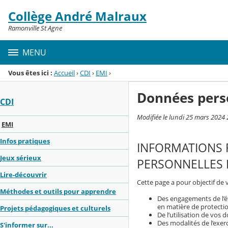
Panneau de gestion des cookies
Collège André Malraux
Menu de la rubrique
Contenu
Ramonville St Agne
MENU
Vous êtes ici :
Accueil
›
CDI
›
EMI
›
Données pers
CDI
Modifiée le lundi 25 mars 2024 
EMI
Infos pratiques
INFORMATIONS 
Jeux sérieux
PERSONNELLES P
Lire-découvrir
Cette page a pour objectif de 
Méthodes et outils pour apprendre
Des engagements de l’é
en matière de protecti
Projets pédagogiques et culturels
De l’utilisation de vos
Des modalités de l’exerc
S'informer sur...