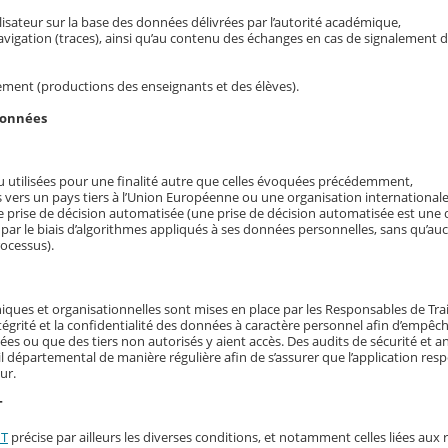
utilisateur sur la base des données délivrées par l’autorité académique,
navigation (traces), ainsi qu’au contenu des échanges en cas de signalement 
ement (productions des enseignants et des élèves).
données
 utilisées pour une finalité autre que celles évoquées précédemment,
 vers un pays tiers à l’Union Européenne ou une organisation internationale
ne prise de décision automatisée (une prise de décision automatisée est une d
 par le biais d’algorithmes appliqués à ses données personnelles, sans qu’a
rocessus).
iques et organisationnelles sont mises en place par les Responsables de Tr
’intégrité et la confidentialité des données à caractère personnel afin d’empêch
 ou que des tiers non autorisés y aient accès. Des audits de sécurité et a
il départemental de manière régulière afin de s’assurer que l’application resp
ur.
T
NT
précise par ailleurs les diverses conditions, et notamment celles liées aux 