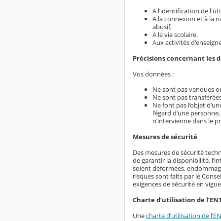
A l’identification de l'
A la connexion et à la 
abusif,
A la vie scolaire,
Aux activités d'enseign
Précisions concernant les 
Vos données :
Ne sont pas vendues ou
Ne sont pas transférées
Ne font pas l’objet d’u
l’égard d’une personne,
n’intervienne dans le p
Mesures de sécurité
Des mesures de sécurité techn
de garantir la disponibilité, l
soient déformées, endommagées
risques sont faits par le Conse
exigences de sécurité en vigue
Charte d’utilisation de l’EN
Une
charte d’utilisation de l’E