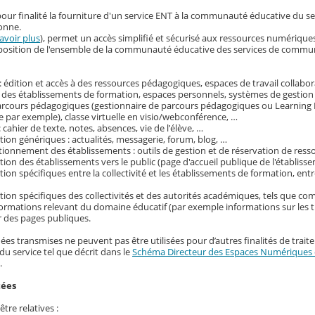
our finalité la fourniture d'un service ENT à la communauté éducative du s
onne.
avoir plus
), permet un accès simplifié et sécurisé aux ressources numérique
disposition de l'ensemble de la communauté éducative des services de commu
 édition et accès à des ressources pédagogiques, espaces de travail collabora
 des établissements de formation, espaces personnels, systèmes de gestion
parcours pédagogiques (gestionnaire de parcours pédagogiques ou Learni
 par exemple), classe virtuelle en visio/webconférence, …
: cahier de texte, notes, absences, vie de l'élève, …
on génériques : actualités, messagerie, forum, blog, …
tionnement des établissements : outils de gestion et de réservation de ress
on des établissements vers le public (page d'accueil publique de l'établisse
on spécifiques entre la collectivité et les établissements de formation, entr
ion spécifiques des collectivités et des autorités académiques, tels que c
nformations relevant du domaine éducatif (par exemple informations sur les t
r des pages publiques.
ées transmises ne peuvent pas être utilisées pour d’autres finalités de trait
du service tel que décrit dans le
Schéma Directeur des Espaces Numériques d
.
tées
tre relatives :