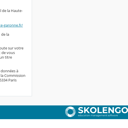
l de la Haute-
te-garonne.fr/
 de la
doute sur votre
it de vous
n titre
s données à
e la Commission
75334 Paris