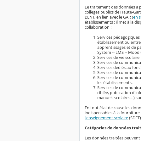
Le traitement des données a p
collèges publics de Haute-Gar
L’ENT, en lien avec le GAR (
en s
établissements : il met à la 
collaboration :
Services pédagogiques :
établissement ou entre
apprentissages et de 
System -- LMS -- Moodle
Services de vie scolaire 
Services de communicati
Services dédiés au fonc
Services de communicati
Services de communicati
les établissements,
Services de communicat
ciblée, publication d'i
manuels scolaires…) su
En tout état de cause les donn
indispensables à la fourniture 
l'enseignement scolaire
(SDET)
Catégories de données trai
Les données traitées peuvent ê