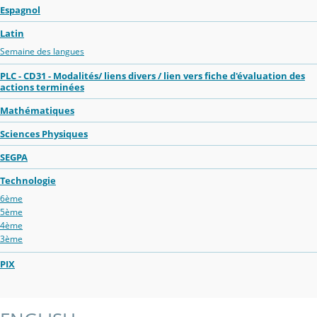
Espagnol
Latin
Semaine des langues
PLC - CD31 - Modalités/ liens divers / lien vers fiche d'évaluation des
actions terminées
Mathématiques
Sciences Physiques
SEGPA
Technologie
6ème
5ème
4ème
3ème
PIX