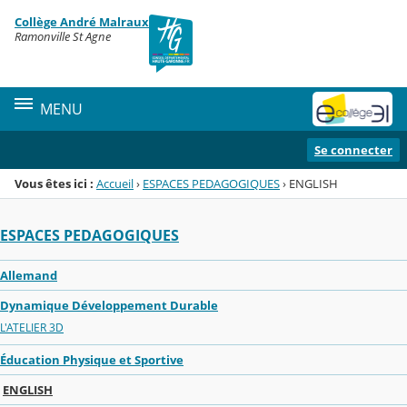
Panneau de gestion des cookies
Collège André Malraux
Menu de la rubrique
Contenu
Ramonville St Agne
MENU
Se connecter
Vous êtes ici :
Accueil
›
ESPACES PEDAGOGIQUES
›
ENGLISH
ESPACES PEDAGOGIQUES
Allemand
Dynamique Développement Durable
L'ATELIER 3D
Éducation Physique et Sportive
ENGLISH