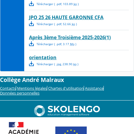
Télécharger
( .
pdf
,
103.89
ko
)
JPO 25 26 HAUTE GARONNE CFA
Télécharger
( .
pdf
,
52.66
ko
)
Après 3ème Troisième 2025-2026(1)
Télécharger
( .
pdf
,
3.17
Mo
)
orientation
Télécharger
( .
jpg
,
238.90
ko
)
Collège André Malraux
Contacts
Mentions légales
Chartes d'utilisation
Assistance
Données personnelles