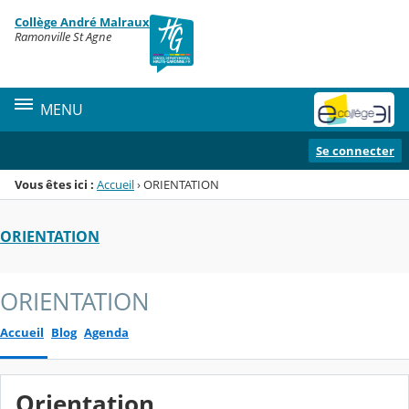
Panneau de gestion des cookies
Collège André Malraux
Menu de la rubrique
Contenu
Ramonville St Agne
MENU
Se connecter
Vous êtes ici :
Accueil
›
ORIENTATION
ORIENTATION
ORIENTATION
Accueil
Blog
Agenda
Orientation