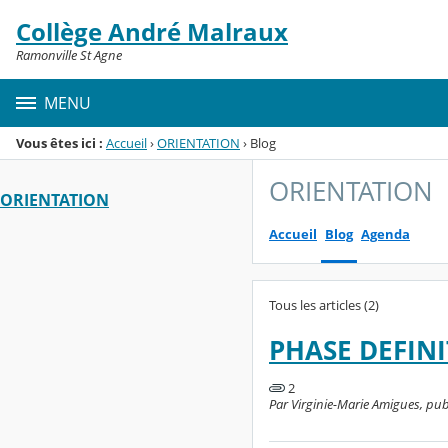
Panneau de gestion des cookies
Collège André Malraux
Menu de la rubrique
Contenu
Ramonville St Agne
MENU
Vous êtes ici :
Accueil
›
ORIENTATION
›
Blog
ORIENTATION
ORIENTATION
Accueil
Blog
Agenda
Tous les articles (2)
PHASE DEFINIT
2
Par Virginie-Marie Amigues, publ